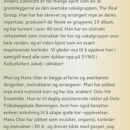
Anders Edenroth er for mange kjent som en av
grunnleggerne av den svenske vokalgruppen, The Real
Group. Han har har skrevet og arrangert mye av deres
repertoar, produsert de fleste av gruppens 19 album,
og har turnert i over 40 land. Han har en utstrakt
virksomhet som instruktør for kor og vokalgrupper over
hele verden, og er viden kjent som en svært
inspirerende korleder. Vi gleder oss til å oppleve han i
samspill med alle som dukker opp på SYNG i
Kulturkirken Jakob i oktober!
Mari og Hans Olav er begge erfarne og anerkjente
dirigenter, instruktører og arrangører. Mari har jobbet
mye med «rytmisk kor» og har bla. etablert Oslo Hit
Ensemble. Hun er til daglig assisterende rektor på Oslo
Folkehøgskole Rønningen, hvor hun også benytter
enhver anledning til å skape gode kor-opplevelser.
Hans Olav har jobbet som musiker, organist, korleder
og instruktør i 30 år, og drevet både med gospel, pop