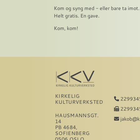
Kom og syng med - eller bare ta imot.
Helt gratis. En gave.
Kom, kom!
KIRKELIG
229934
KULTURVERKSTED
229934
HAUSMANNSGT.
jakob@k
14
PB 4684,
SOFIENBERG
0506 OSLO,