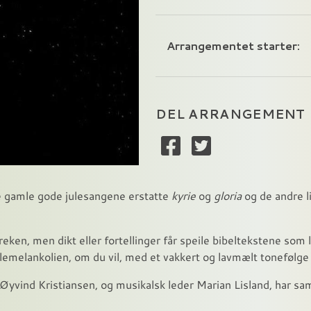
Arrangementet starter:
DEL ARRANGEMENT
e gamle gode julesangene erstatte
kyrie
og
gloria
og de andre l
eken, men dikt eller fortellinger får speile bibeltekstene som 
emelankolien, om du vil, med et vakkert og lavmælt tonefølge 
Øyvind Kristiansen, og musikalsk leder Marian Lisland, har sa