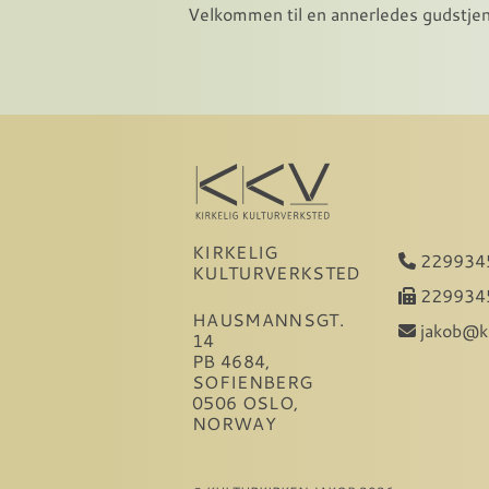
Velkommen til en annerledes gudstje
KIRKELIG
229934
KULTURVERKSTED
229934
HAUSMANNSGT.
jakob@k
14
PB 4684,
SOFIENBERG
0506 OSLO,
NORWAY