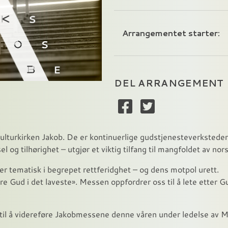
Arrangementet starter:
DEL ARRANGEMENT
ulturkirken Jakob. De er kontinuerlige gudstjenesteverksteder
gsel og tilhørighet – utgjør et viktig tilfang til mangfoldet av no
er tematisk i begrepet rettferidghet – og dens motpol urett.
Gud i det laveste». Messen oppfordrer oss til å lete etter G
 til å videreføre Jakobmessene denne våren under ledelse av M