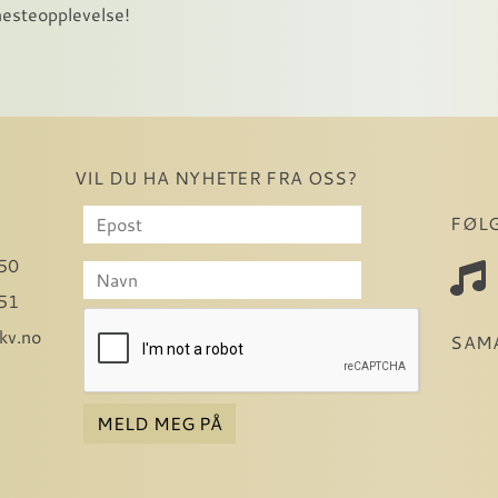
nesteopplevelse!
VIL DU HA NYHETER FRA OSS?
FØL
50
51
kv.no
SAM
MELD MEG PÅ